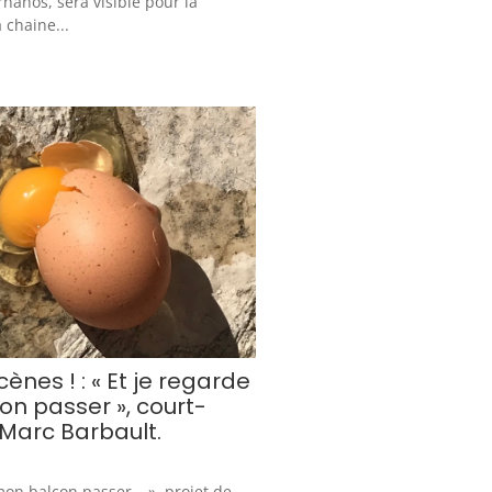
rnanos, sera visible pour la
 chaine...
nes ! : « Et je regarde
n passer », court-
Marc Barbault.
mon balcon passer… », projet de