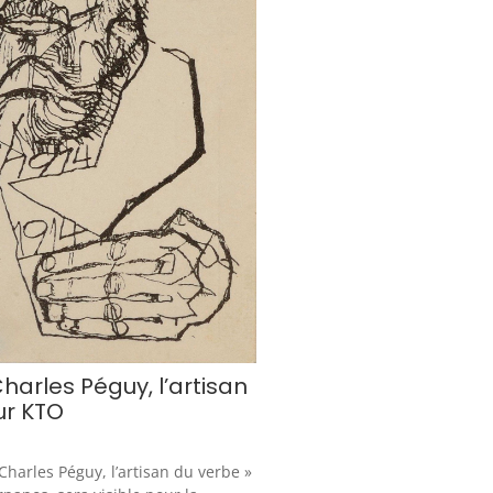
harles Péguy, l’artisan
ur KTO
harles Péguy, l’artisan du verbe »