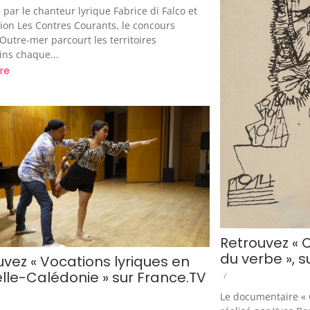
par le chanteur lyrique Fabrice di Falco et
tion Les Contres Courants, le concours
Outre-mer parcourt les territoires
ins chaque...
re
Retrouvez « C
du verbe », s
uvez « Vocations lyriques en
lle-Calédonie » sur France.TV
/
Le documentaire « C