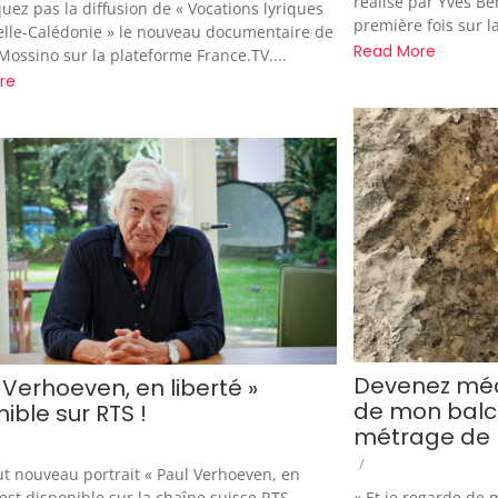
réalisé par Yves Be
ez pas la diffusion de « Vocations lyriques
première fois sur la
lle-Calédonie » le nouveau documentaire de
Read More
ossino sur la plateforme France.TV....
re
Devenez mécè
 Verhoeven, en liberté »
de mon balco
ible sur RTS !
métrage de 
/
ut nouveau portrait « Paul Verhoeven, en
 est disponible sur la chaîne suisse RTS,
« Et je regarde de 