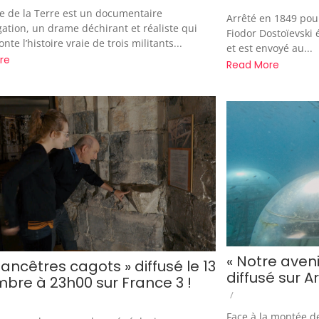
ce de la Terre est un documentaire
Arrêté en 1849 pour
gation, un drame déchirant et réaliste qui
Fiodor Dostoïevski 
nte l’histoire vraie de trois militants...
et est envoyé au...
re
Read More
« Notre avenir
ancêtres cagots » diffusé le 13
diffusé sur Ar
bre à 23h00 sur France 3 !
/
Face à la montée de