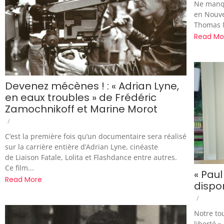
Ne manqu
en Nouve
Thomas M
Read Mo
Devenez mécènes ! : « Adrian Lyne,
en eaux troubles » de Frédéric
Zamochnikoff et Marine Morot
/
C’est la première fois qu’un documentaire sera réalisé
sur la carrière entière d’Adrian Lyne, cinéaste
de Liaison Fatale, Lolita et Flashdance entre autres.
Ce film...
« Paul
Read More
dispon
/
Notre to
liberté »