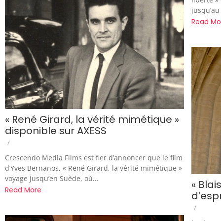
jusqu’au 
Read Mo
« René Girard, la vérité mimétique »
disponible sur AXESS
/
Crescendo Media Films est fier d’annoncer que le film
d’Yves Bernanos, « René Girard, la vérité mimétique »
voyage jusqu’en Suède, où...
« Blai
Read More
d’espr
/