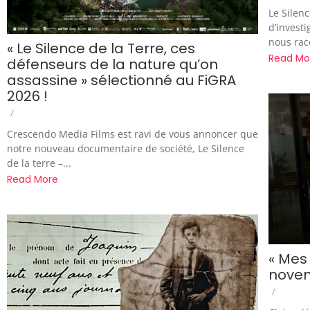
Le Silen
d’investi
nous raco
« Le Silence de la Terre, ces
Read Mo
défenseurs de la nature qu’on
assassine » sélectionné au FiGRA
2026 !
/
Crescendo Media Films est ravi de vous annoncer que
notre nouveau documentaire de société, Le Silence
de la terre –...
Read More
« Mes 
novem
/