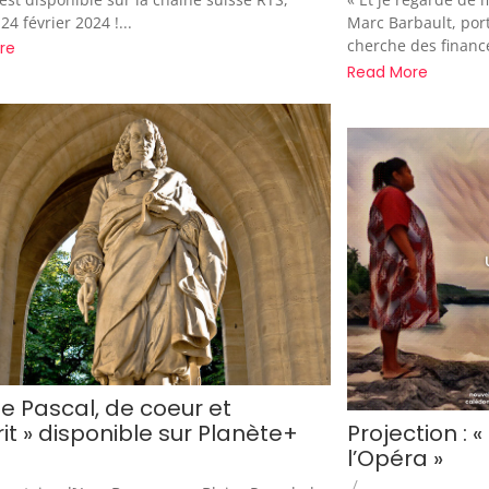
24 février 2024 !...
Marc Barbault, por
cherche des finance
re
Read More
se Pascal, de coeur et
Projection :
it » disponible sur Planète+
l’Opéra »
/