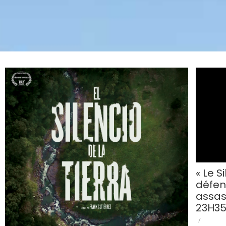
« Le S
défen
assass
23H35
/