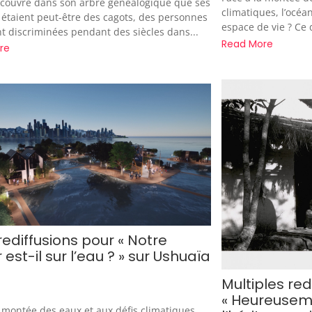
écouvre dans son arbre généalogique que ses
climatiques, l’océan
 étaient peut-être des cagots, des personnes
espace de vie ? Ce 
nt discriminées pendant des siècles dans...
Read More
re
ediffusions pour « Notre
 est-il sur l’eau ? » sur Ushuaïa
Multiples red
« Heureusem
a montée des eaux et aux défis climatiques,