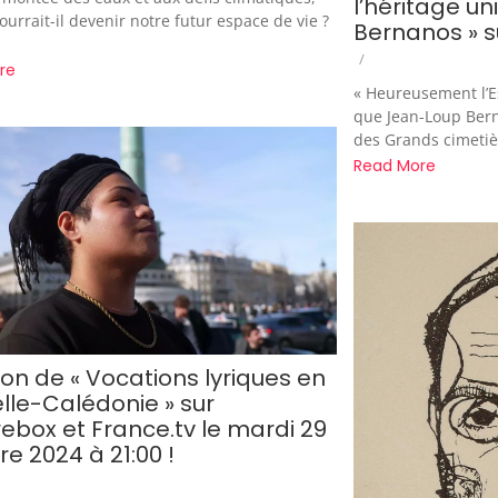
l’héritage u
ourrait-il devenir notre futur espace de vie ?
Bernanos » s
/
re
« Heureusement l’E
que Jean-Loup Berna
des Grands cimetièr
Read More
ion de « Vocations lyriques en
lle-Calédonie » sur
rebox et France.tv le mardi 29
e 2024 à 21:00 !