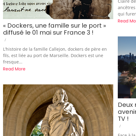
Claire d
ancêtres
qui fure
Read Mo
« Dockers, une famille sur le port »
diffusé le 01 mai sur France 3 !
/
L’histoire de la famille Callejon, dockers de père en
fils, est liée au port de Marseille. Dockers est une
fresque...
Read More
Deux r
avenir
TV !
/
Face à l