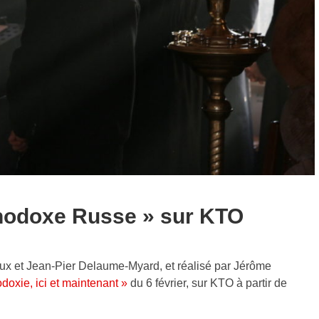
thodoxe Russe » sur KTO
neux et Jean-Pier Delaume-Myard, et réalisé par Jérôme
odoxie, ici et maintenant »
du 6 février, sur KTO à partir de