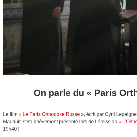
On parle du « Paris Or
Le film
« Le Paris Orthodoxe Russe »
, écrit par Cyril Lepeig
Mauduit, sera brièvement présenté lors de l’émission
« L’Orth
19h40 !