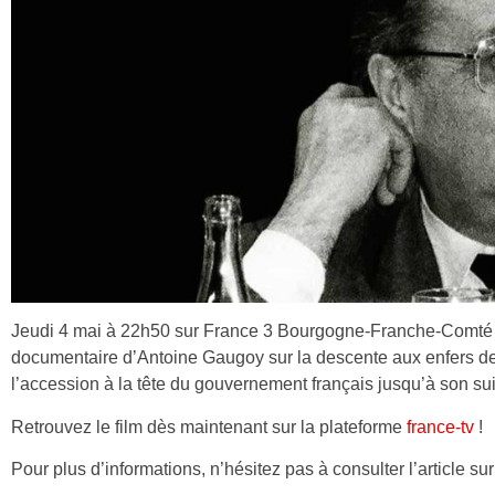
Jeudi 4 mai à 22h50 sur France 3 Bourgogne-Franche-Comté e
documentaire d’Antoine Gaugoy sur la descente aux enfers de 
l’accession à la tête du gouvernement français jusqu’à son su
Retrouvez le film dès maintenant sur la plateforme
france-tv
!
Pour plus d’informations, n’hésitez pas à consulter l’article s