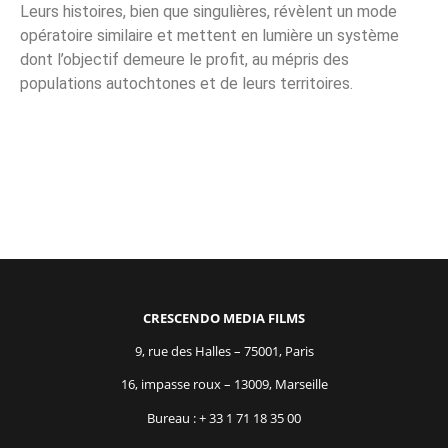
Leurs histoires, bien que singulières, révèlent un mode
opératoire similaire et mettent en lumière un système
dont l’objectif demeure le profit, au mépris des
populations autochtones et de leurs territoires.
CRESCENDO MEDIA FILMS
9, rue des Halles – 75001, Paris
16, impasse roux – 13009, Marseille
Bureau : + 33 1 71 18 35 00