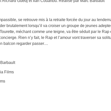
et Richard Guedj et Ilan Couartou. Réalisé par Marc Barbault
assible, se retrouve mis à la retraite forcée du jour au lendema
vader brutalement lorsqu’il va croiser un groupe de jeunes adepte
 Tourette, méchant comme une teigne, va être séduit par le Rap e
cierge. Rien n’y fait, le Rap et l’amour vont traverser sa solitud
 son balcon regarder passer…
 Barbault
ia Films
lms