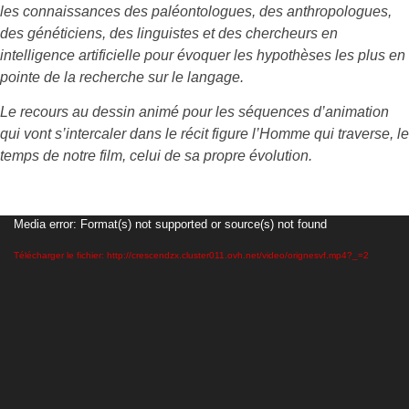
les connaissances des paléontologues, des anthropologues,
des généticiens, des linguistes et des chercheurs en
intelligence artificielle pour évoquer les hypothèses les plus en
pointe de la recherche sur le langage.
Le recours au dessin animé pour les séquences d’animation
qui vont s’intercaler dans le récit figure l’Homme qui traverse, le
temps de notre film, celui de sa propre évolution.
Lecteur
Media error: Format(s) not supported or source(s) not found
vidéo
Télécharger le fichier: http://crescendzx.cluster011.ovh.net/video/orignesvf.mp4?_=2