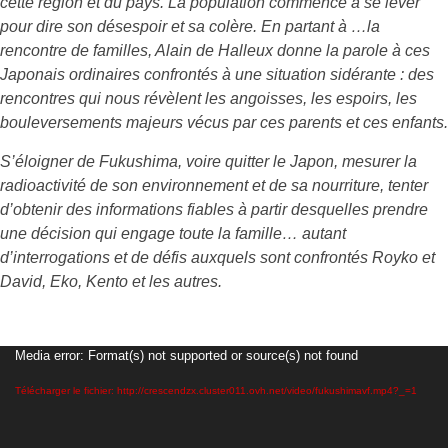
cette région et du pays. La population commence à se lever
pour dire son désespoir et sa colère. En partant à …la
rencontre de familles, Alain de Halleux donne la parole à ces
Japonais ordinaires confrontés à une situation sidérante : des
rencontres qui nous révèlent les angoisses, les espoirs, les
bouleversements majeurs vécus par ces parents et ces enfants.
S’éloigner de Fukushima, voire quitter le Japon, mesurer la
radioactivité de son environnement et de sa nourriture, tenter
d’obtenir des informations fiables à partir desquelles prendre
une décision qui engage toute la famille… autant
d’interrogations et de défis auxquels sont confrontés Royko et
David, Eko, Kento et les autres.
Lecteur
Media error: Format(s) not supported or source(s) not found
vidéo
Télécharger le fichier: http://crescendzx.cluster011.ovh.net/video/fukushimavf.mp4?_=1