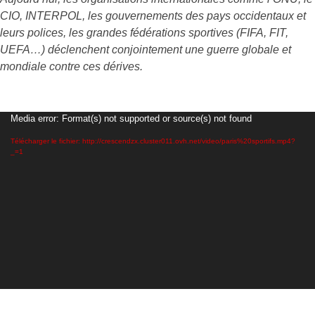
CIO, INTERPOL, les gouvernements des pays occidentaux et
leurs polices, les grandes fédérations sportives (FIFA, FIT,
UEFA…) déclenchent conjointement une guerre globale et
mondiale contre ces dérives.
Lecteur
Media error: Format(s) not supported or source(s) not found
vidéo
Télécharger le fichier: http://crescendzx.cluster011.ovh.net/video/paris%20sportifs.mp4?
_=1