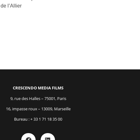
e l’Allier
CRESCENDO MEDIA FILMS
9, rue des Halles – 75001, Paris
16, impasse roux – 13009, Marseille
Bureau : + 33 1 71 18 35 00