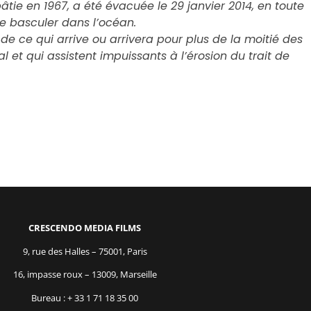
âtie en 1967, a été évacuée le 29 janvier 2014, en toute
e basculer dans l’océan.
t de ce qui arrive ou arrivera pour plus de la moitié des
al et qui assistent impuissants à l’érosion du trait de
CRESCENDO MEDIA FILMS
9, rue des Halles – 75001, Paris
16, impasse roux – 13009, Marseille
Bureau : + 33 1 71 18 35 00