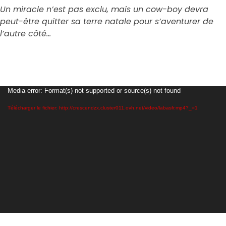
Un miracle n’est pas exclu, mais un cow-boy devra
peut-être quitter sa terre natale pour s’aventurer de
l’autre côté…
Lecteur
Media error: Format(s) not supported or source(s) not found
vidéo
Télécharger le fichier: http://crescendzx.cluster011.ovh.net/video/labasfr.mp4?_=1