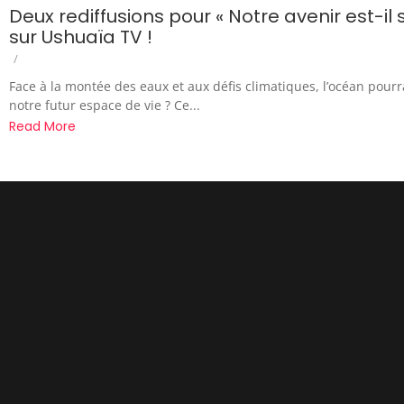
Deux rediffusions pour « Notre avenir est-il s
sur Ushuaïa TV !
/
Face à la montée des eaux et aux défis climatiques, l’océan pourra
notre futur espace de vie ? Ce...
Read More